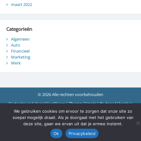
maart 2022
Categorieën
Algemeen
Auto
Financieel
Marketing
Werk
© 2026 Alle rechten voorbehouden
Ondersteund door WordPress
|
Thema: Simple Life door
Nilambar
.
We gebruiken cookies om ervoor te zorgen dat onze site zo
soepel mogelijk draait. Als je doorgaat met het gebruiken van
deze site, gaan we ervan uit dat je ermee instemt.
Ok
Privacybeleid