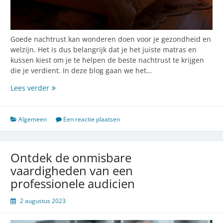
Goede nachtrust kan wonderen doen voor je gezondheid en
welzijn. Het is dus belangrijk dat je het juiste matras en
kussen kiest om je te helpen de beste nachtrust te krijgen
die je verdient. In deze blog gaan we het…
Ontdek
Lees verder
de
wereld
van
Algemeen
Een reactie plaatsen
matrassen
en
toppers
Ontdek de onmisbare
van
vaardigheden van een
mline
professionele audicien
voor
een
2 augustus 2023
betere
slaap!