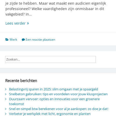
je zijde te hebben. Maar wat maakt een audicien eigenlijk
professioneel? Welke vaardigheden zijn onmisbaar in dit
vakgebied? In…
Ontdek
Lees verder
de
onmisbare
vaardigheden
Werk
Een reactie plaatsen
van
een
professionele
audicien
Recente berichten
Belastingvrij sparen in 2025: slim omgaan met je spaargeld
Snelbeton gebruiken: tips en voordelen voor jouw klusprojecten
Duurzaam vervoer: opties en innovaties voor een groenere
toekomst
Snel en simpel btw berekenen voor al je aankopen: zo doe je dat!
Verbeter je werkplek met licht, ergonomie en planten